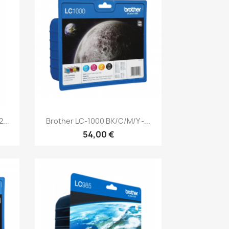
Aperçu rapide

...
Brother LC-1000 BK/C/M/Y -...
54,00 €