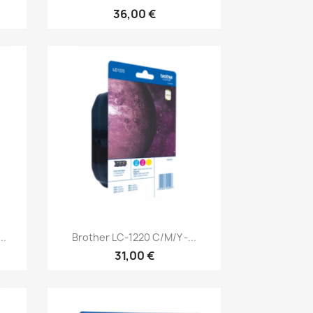
36,00 €
Aperçu rapide

..
Brother LC-1220 C/M/Y -...
31,00 €