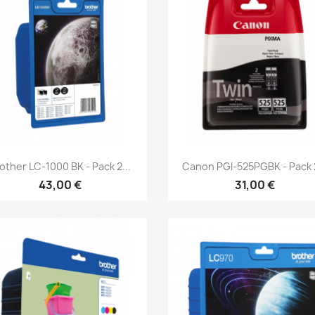
Aperçu rapide
Aperçu rapide


other LC-1000 BK - Pack 2...
Canon PGI-525PGBK - Pack 2
43,00 €
31,00 €