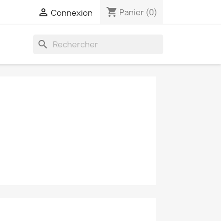
shopping_cart

Panier
(0)
Connexion
search