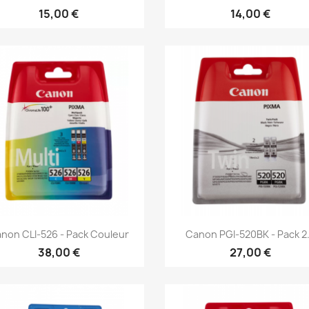
15,00 €
14,00 €
Aperçu rapide
Aperçu rapide


non CLI-526 - Pack Couleur
Canon PGI-520BK - Pack 2.
38,00 €
27,00 €