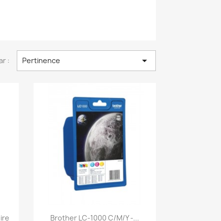

ar :
Pertinence
Aperçu rapide

ire
Brother LC-1000 C/M/Y -...