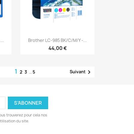
Aperçu rapide

..
Brother LC-985 BK/C/M/Y -...
44,00 €
1

Suivant
2
3
…
5
ous trouverez pour cela nos
ilisation du site.