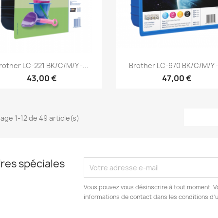
Aperçu rapide
Aperçu rapide


rother LC-221 BK/C/M/Y -...
Brother LC-970 BK/C/M/Y -.
43,00 €
47,00 €
hage 1-12 de 49 article(s)
res spéciales
Vous pouvez vous désinscrire à tout moment. V
informations de contact dans les conditions d'ut