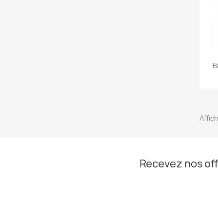
B
Affic
Recevez nos off